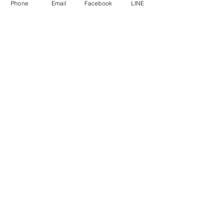
เขต สวนหลวง กรุงเทพมหานคร 10250
Phone
Email
Facebook
LINE
ติดต่อ
02-114-3626
sales@ideafield.co.th
เวลาทำการ
จันทร์-ศุกร์
08.30 - 17:30