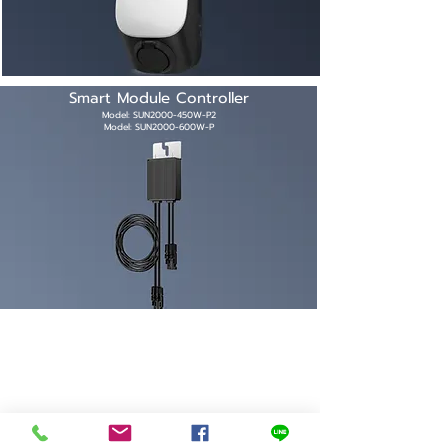
Smart Module Controller
Model: SUN2000-450W-P2
Model: SUN2000-600W-P
ไอเดียฟิลด์ สำนักงานใหญ่
ที่อยู่
42 ซอย อ่อนนุช 64 แขวง อ่อนนุช